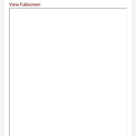
View Fullscreen
Skip
to
PDF
content