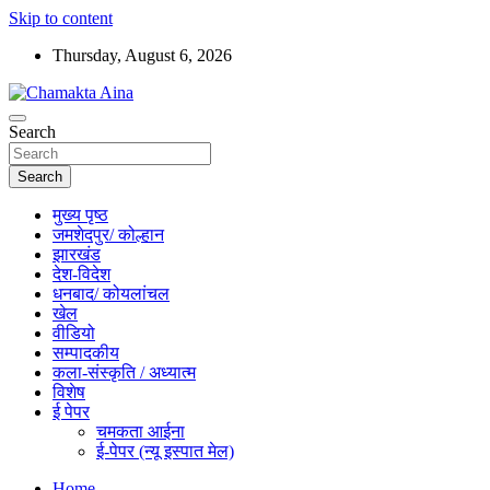
Skip to content
Thursday, August 6, 2026
Hindi News Paper – Jharkhand
Search
Chamakta Aina
Search
मुख्य पृष्ठ
जमशेदपुर/ कोल्हान
झारखंड
देश-विदेश
धनबाद/ कोयलांचल
खेल
वीडियो
सम्पादकीय
कला-संस्कृति / अध्यात्म
विशेष
ई पेपर
चमकता आईना
ई-पेपर (न्यू इस्पात मेल)
Home