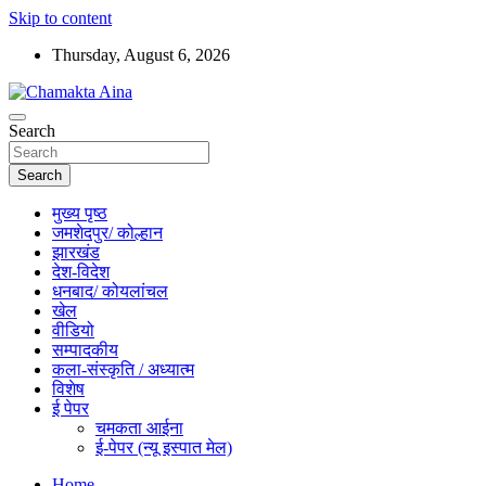
Skip to content
Thursday, August 6, 2026
Hindi News Paper – Jharkhand
Search
Chamakta Aina
Search
मुख्य पृष्ठ
जमशेदपुर/ कोल्हान
झारखंड
देश-विदेश
धनबाद/ कोयलांचल
खेल
वीडियो
सम्पादकीय
कला-संस्कृति / अध्यात्म
विशेष
ई पेपर
चमकता आईना
ई-पेपर (न्यू इस्पात मेल)
Home