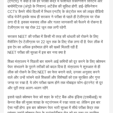
(एनटीए) ने कहा है कि हर परीक्षा केंद्र में फेशियल रिकग्निशन सिस्टम और
बायोमेट्रिक (अंगूठे के निशान) अटेंडेंस की सुविधा होगी. हाई-डेफिनेशन
CCTV कैमरे सीधे दिल्ली में स्थित एनटीए के कंट्रोल रूम को लाइव वीडियो
फीड भेजेंगे.इसके साथ ही सरकार ने परीक्षा से पहले ही टेलीग्राम पर रोक
लगा दी है. इसका मकसद लीक और गलत जानकारी को फैलने से रोकना है.
टेलीग्राम पर यह रोक 22 जून तक लगी रहेगी.
सरकार NEET की परीक्षा में किसी भी तरह की धांधली को रोकने के लिए
मैसेजिंग ऐप टेलीग्राम पर 22 जून तक के लिए रोक लगा दी है. पेपर लीक में
इस ऐप का अधिक इस्तेमाल होने की खबरें मिलती रही हैं.
NEET परीक्षा की सुरक्षा में इस बार नया क्या है
शिक्षा मंत्रालय ने पिछली बार सामने आई कमियों को दूर करने के लिए क्वेश्चन
पेपर संभालने के पुराने तरीकों को बदल दिया है. मंत्रालय ने शुरुआत से ही
लीक को रोकने के लिए NEET का पेपर बनाने वाले, उनका अनुवाद करने
वाले और उन्हें जांचने वाले शिक्षकों और विशेषज्ञों को एक सुरक्षित और गुप्त
जगह पर रखा है. ये लोग परीक्षा खत्म होने तक मोबाइल फोन-इंटरनेट से दूर
और पूरी तरह अलग-थलग रहेंगे.
इससे पहले क्वेश्चन पेपर को शहर के स्टेट बैंक ऑफ इंडिया (एसबीआई) या
केनरा बैंक की मुख्य शाखा के स्ट्रांगरूम में रखा जाता था. लेकिन इस बार
ऐसा नहीं होगा. इस बार क्वेश्चन पेपर भारी सुरक्षा में सीधे परीक्षा केंद्र तक
पहुंचाए जाएंगे.क्वेश्चन पेपर के ट्रांसपोर्टेशन चेन को हर स्तर पर सुरक्षित