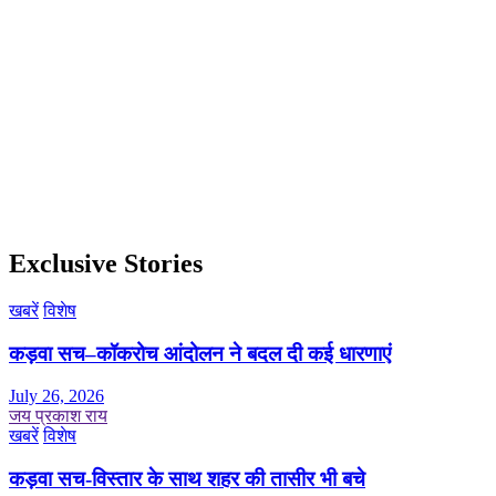
Exclusive Stories
खबरें
विशेष
कड़वा सच–कॉकरोच आंदोलन ने बदल दी कई धारणाएं
July 26, 2026
जय प्रकाश राय
खबरें
विशेष
कड़वा सच-विस्तार के साथ शहर की तासीर भी बचे