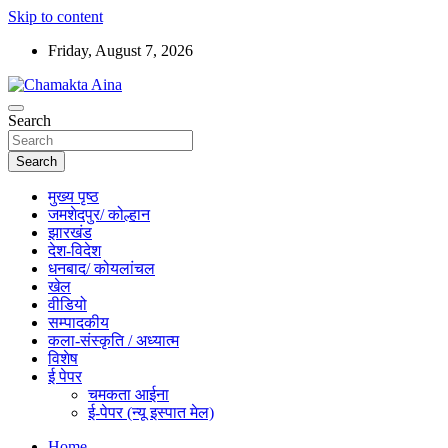
Skip to content
Friday, August 7, 2026
Hindi News Paper – Jharkhand
Search
Chamakta Aina
Search
मुख्य पृष्ठ
जमशेदपुर/ कोल्हान
झारखंड
देश-विदेश
धनबाद/ कोयलांचल
खेल
वीडियो
सम्पादकीय
कला-संस्कृति / अध्यात्म
विशेष
ई पेपर
चमकता आईना
ई-पेपर (न्यू इस्पात मेल)
Home