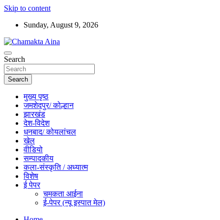
Skip to content
Sunday, August 9, 2026
Hindi News Paper – Jharkhand
Search
Chamakta Aina
Search
मुख्य पृष्ठ
जमशेदपुर/ कोल्हान
झारखंड
देश-विदेश
धनबाद/ कोयलांचल
खेल
वीडियो
सम्पादकीय
कला-संस्कृति / अध्यात्म
विशेष
ई पेपर
चमकता आईना
ई-पेपर (न्यू इस्पात मेल)
Home