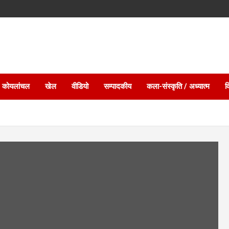
 कोयलांचल
खेल
वीडियो
सम्पादकीय
कला-संस्कृति / अध्यात्म
व