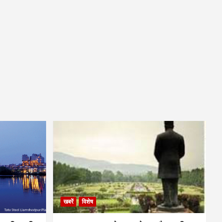
खबरें
विशेष