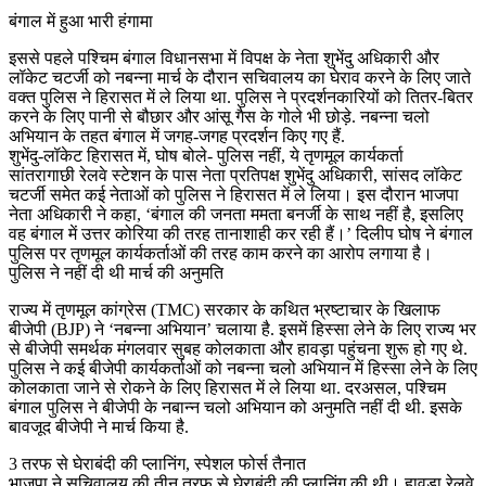
बंगाल में हुआ भारी हंगामा
इससे पहले पश्चिम बंगाल विधानसभा में विपक्ष के नेता शुभेंदु अधिकारी और
लॉकेट चटर्जी को नबन्ना मार्च के दौरान सचिवालय का घेराव करने के लिए जाते
वक्त पुलिस ने हिरासत में ले लिया था. पुलिस ने प्रदर्शनकारियों को तितर-बितर
करने के लिए पानी से बौछार और आंसू गैस के गोले भी छोड़े. नबन्ना चलो
अभियान के तहत बंगाल में जगह-जगह प्रदर्शन किए गए हैं.
शुभेंदु-लॉकेट हिरासत में, घोष बोले- पुलिस नहीं, ये तृणमूल कार्यकर्ता
सांतरागाछी रेलवे स्टेशन के पास नेता प्रतिपक्ष शुभेंदु अधिकारी, सांसद लॉकेट
चटर्जी समेत कई नेताओं को पुलिस ने हिरासत में ले लिया। इस दौरान भाजपा
नेता अधिकारी ने कहा, ‘बंगाल की जनता ममता बनर्जी के साथ नहीं है, इसलिए
वह बंगाल में उत्तर कोरिया की तरह तानाशाही कर रही हैं।’ दिलीप घोष ने बंगाल
पुलिस पर तृणमूल कार्यकर्ताओं की तरह काम करने का आरोप लगाया है।
पुलिस ने नहीं दी थी मार्च की अनुमति
राज्य में तृणमूल कांग्रेस (TMC) सरकार के कथित भ्रष्टाचार के खिलाफ
बीजेपी (BJP) ने ‘नबन्ना अभियान’ चलाया है. इसमें हिस्सा लेने के लिए राज्य भर
से बीजेपी समर्थक मंगलवार सुबह कोलकाता और हावड़ा पहुंचना शुरू हो गए थे.
पुलिस ने कई बीजेपी कार्यकर्ताओं को नबन्ना चलो अभियान में हिस्सा लेने के लिए
कोलकाता जाने से रोकने के लिए हिरासत में ले लिया था. दरअसल, पश्चिम
बंगाल पुलिस ने बीजेपी के नबान्न चलो अभियान को अनुमति नहीं दी थी. इसके
बावजूद बीजेपी ने मार्च किया है.
3 तरफ से घेराबंदी की प्लानिंग, स्पेशल फोर्स तैनात
भाजपा ने सचिवालय की तीन तरफ से घेराबंदी की प्लानिंग की थी। हावड़ा रेलवे