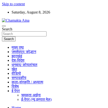
Skip to content
Saturday, August 8, 2026
Hindi News Paper – Jharkhand
Search
Chamakta Aina
Search
मुख्य पृष्ठ
जमशेदपुर/ कोल्हान
झारखंड
देश-विदेश
धनबाद/ कोयलांचल
खेल
वीडियो
सम्पादकीय
कला-संस्कृति / अध्यात्म
विशेष
ई पेपर
चमकता आईना
ई-पेपर (न्यू इस्पात मेल)
Home