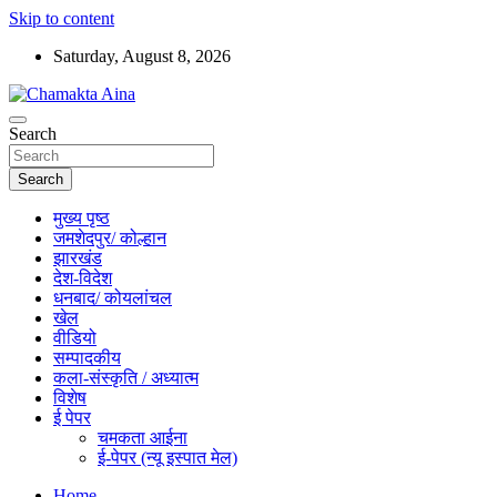
Skip to content
Saturday, August 8, 2026
Hindi News Paper – Jharkhand
Search
Chamakta Aina
Search
मुख्य पृष्ठ
जमशेदपुर/ कोल्हान
झारखंड
देश-विदेश
धनबाद/ कोयलांचल
खेल
वीडियो
सम्पादकीय
कला-संस्कृति / अध्यात्म
विशेष
ई पेपर
चमकता आईना
ई-पेपर (न्यू इस्पात मेल)
Home