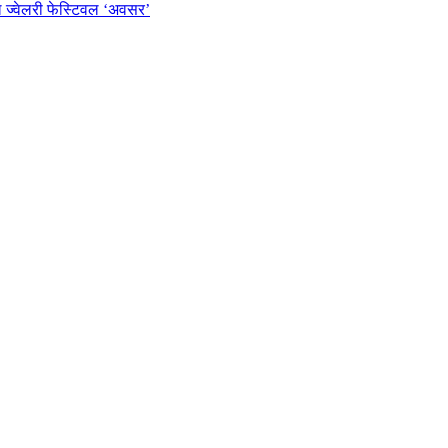
ल ज्वेलरी फेस्टिवल ‘अवसर’