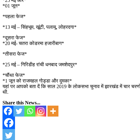
*25 मई और*
*01 जून*
*पहला फेज*
*13 मई – सिंहभूम, खूंटी, पलामू, लोहरदगा*
*दूसरा फेज*
*20 मई- चतरा कोडरमा हजारीबाग*
*तीसरा फेज*
*25 मई – गिरिडीह रांची धनबाद जमशेदपुर*
*चौंथा फेज*
*1 जून को राजमहल गोड्डा और दुमका*
यहां पर आपको बता दें कि साल 2019 के लोकसभा चुनाव में झारखंड में चार चरणों म
थी.
Share this News...