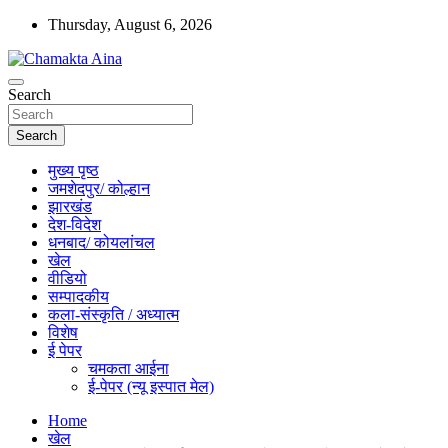
Skip
Thursday, August 6, 2026
to
content
Hindi News Paper – Jharkhand
Search
Chamakta Aina
Search
मुख्य पृष्ठ
जमशेदपुर/ कोल्हान
झारखंड
देश-विदेश
धनबाद/ कोयलांचल
खेल
वीडियो
सम्पादकीय
कला-संस्कृति / अध्यात्म
विशेष
ई पेपर
चमकता आईना
ई-पेपर (न्यू इस्पात मेल)
Home
खेल