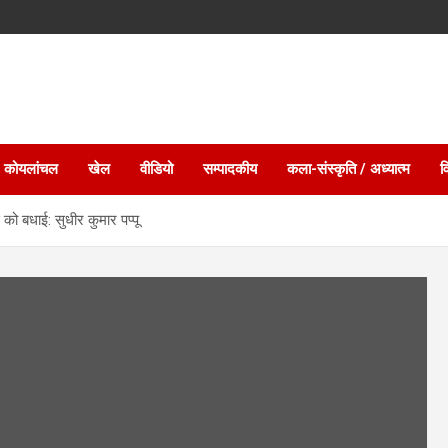
 कोयलांचल
खेल
वीडियो
सम्पादकीय
कला-संस्कृति / अध्यात्म
व
 को बधाई: सुधीर कुमार पप्पू