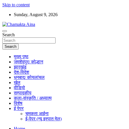
Skip to content
Sunday, August 9, 2026
Hindi News Paper – Jharkhand
Search
Chamakta Aina
Search
मुख्य पृष्ठ
जमशेदपुर/ कोल्हान
झारखंड
देश-विदेश
धनबाद/ कोयलांचल
खेल
वीडियो
सम्पादकीय
कला-संस्कृति / अध्यात्म
विशेष
ई पेपर
चमकता आईना
ई-पेपर (न्यू इस्पात मेल)
Home