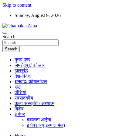
Skip to content
Sunday, August 9, 2026
Hindi News Paper – Jharkhand
Search
Chamakta Aina
Search
मुख्य पृष्ठ
जमशेदपुर/ कोल्हान
झारखंड
देश-विदेश
धनबाद/ कोयलांचल
खेल
वीडियो
सम्पादकीय
कला-संस्कृति / अध्यात्म
विशेष
ई पेपर
चमकता आईना
ई-पेपर (न्यू इस्पात मेल)
Home