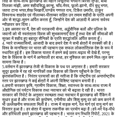
सिंह के साथ-साथ झारखण्ड की महान विभूतियों भगवान बिरसा मुण्डा, बाबा
तिलका मांझी, अमर शहीदसिद्धु-कान्हू, चाँद-भैरव, फूलो-झानो, वीर बुधु भगत,
जतरा टाना भगत,शेख भिखारी,पाण्डेय गणपत राय, टिकैत उमराँव, ठाकुर
विश्वनाथ शाहदेव एवं नीलाम्बर-पीताम्बर सहित उन तमाम शहीदों के प्रति अपनी
ओर से श्रद्धा-सुमन अर्पित करता हूँ, जिन्होंने देश की आज़ादी में अपना सर्वस्व
न्यौछावर कर दिया।
3.इस अवसर पर मैं, देश की पराक्रमी सेना, अर्द्धसैनिक बलों और पुलिस के
जवानों को भी स्वतंत्रता दिवस की शुभकामनाएँ देता हूँ तथा देश की सीमाओं की
सुरक्षा में शहीद हुए बहादुर सैनिकों के प्रति श्रद्धांजलि अर्पित करता हूँ।
4. प्यारे राज्यवासियों, आजादी के बाद हमारे देश ने सभी क्षेत्रों में तरक्की की है।
विश्व के मानचित्र पर भारत की पहचान एक सफल लोकतांत्रिक देश के रूप में
स्थापित हुई हैं। इस विकास यात्रा में हमने कई उतार-चढ़ाव भी देखे हैं, परन्तु
देश के विकास के मार्ग में आनेवाली हर बाधा, हर मुश्किल का हमने मिल-जुल कर
सामना किया है।
5.वर्तमान में झारखण्ड तेजी से विकास के पथ पर अग्रसर है। हमारी सरकार
सुदूर इलाके में रह रहे नागरिकों तक विकास की किरण पहुँचाने के लिए
कृतसंकल्पित है। निरंतर प्रयासों का ही नतीजा है कि राष्ट्रीय एवं अन्तर्राष्ट्रीय
स्तर पर झारखण्ड ने कई क्षेत्रों में अपनी विशिष्ट पहचान बनायी है।
6.हमारी सरकार कृषि, ग्रामीण विकास, शिक्षा, स्वास्थ्य के साथ-साथ राज्य में
औद्योगिक एवं पर्यटन विकास तथा नवाचार को भी बढ़ावा दे रही है। भारत
सरकार की रिपोर्ट के अनुसार स्वच्छता तथा नवाचार में झारखण्ड की रैंकिंग में
सुधार हुआ है और राज्य को कुपोषण, एनीमीया और शिशु मृत्यु दर को कम करने में
भी उल्लेखनीय सफलता मिली है। राज्य में सड़क मार्ग, रेल मार्ग एवं वायु मार्ग का
विस्तार हुआ है। हर क्षेत्र में सूचना तकनीक का प्रयोग बढ़ा है।हरे-भरे पेड़-पौधे
और हरियाली हमारे झारखण्ड की पहचान है। भारत वन स्थिति रिपोर्ट, 2021 के