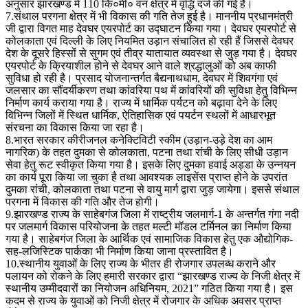
अनुसार झारखण्ड में 110 कि०मी० वन क्षेत्र में वृद्धि दर्ज की गई है।
7.संथाल परगना क्षेत्र में भी विकास की गति तेज हुई है। माननीय प्रधानमंत्री
जी द्वारा विगत माह देवघर एयरपोर्ट का उद्घाटन किया गया। देवघर एयरपोर्ट से
कोलकाता एवं दिल्ली के लिए नियमित उड़ान संचालित हो रही हैं जिससे देवघर
देश के दूसरे हिस्सों से सुगम एवं तीव्र यातायात व्यवस्था से जुड़ गया है। देवघर
एयरपोर्ट के क्रियाशील होने से देवघर आने वाले श्रद्धालुओं को अब काफी
सुविधा हो रही है। प्रसाद योजनान्तर्गत बैद्यनाथधाम, देवघर में शिवगंगा एवं
जलसार का सौंदर्यीकरण तथा कांवरिया पथ में कांवरियों की सुविधा हेतु विभिन्न
निर्माण कार्य कराया गया है। राज्य में धार्मिक पर्यटन को बढ़ावा देने के लिए
विभिन्न जिलों में स्थित धार्मिक, ऐतिहासिक एवं पयर्टन स्थलों में आधारभूत
संरचना का विकास किया जा रहा है।
8.भारत सरकार कीरीजनल कनेक्टिविटी स्कीम (उड़ान-उड़े देश का आम
नागरिक) के तहत दुमका से कोलकाता, पटना तथा रांची के लिए सीधी उड़ान
सेवा हेतु रूट स्वीकृत किया गया है। इसके लिए दुमका हवाई अड्डा के उन्नयन
का कार्य पूरा किया जा चुका है तथा आवश्यक लाइसेंस प्राप्त होने के उपरांत
दुमका रांची, कोलकाता तथा पटना से वायु मार्ग द्वारा जुड़ जायेगा। इससे संथाल
परगना में विकास की गति और तेज होगी।
9.झारखण्ड राज्य के साहेबगंज जिला में राष्ट्रीय जलमार्ग-1 के अन्तर्गत गंगा नदी
पर जलमार्ग विकास परियोजना के तहत मल्टी मॉडल टर्मिनल का निर्माण किया
गया है। साहेबगंज जिला के आर्थिक एवं सामाजिक विकास हेतु एक औद्योगिक-
सह-लजिस्टिक पार्कका भी निर्माण किया जाना प्रस्तावित है।
10.स्थानीय युवाओं के लिए राज्य के भीतर ही रोजगार उपलब्ध कराने और
पलायन को रोकने के लिए हमारी सरकार द्वारा “झारखण्ड राज्य के निजी क्षेत्र में
स्थानीय उम्मीदवारों का नियोजन अधिनियम, 2021” गठित किया गया है। इस
कदम से राज्य के युवाओं को निजी क्षेत्र में रोजगार के अधिक अवसर प्राप्त