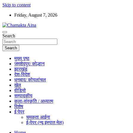
Skip to content
Friday, August 7, 2026
Hindi News Paper – Jharkhand
Search
Chamakta Aina
Search
मुख्य पृष्ठ
जमशेदपुर/ कोल्हान
झारखंड
देश-विदेश
धनबाद/ कोयलांचल
खेल
वीडियो
सम्पादकीय
कला-संस्कृति / अध्यात्म
विशेष
ई पेपर
चमकता आईना
ई-पेपर (न्यू इस्पात मेल)
Home