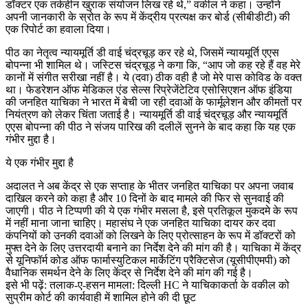
डॉक्टर एक तर्कहीन खुराक संयोजन लिख रहे थे,” वकील ने कहा। उन्होंने
अपनी जानकारी के स्रोत के रूप में केंद्रीय प्रत्यक्ष कर बोर्ड (सीबीडीटी) की
एक रिपोर्ट का हवाला दिया।
पीठ का नेतृत्व न्यायमूर्ति डी वाई चंद्रचूड़ कर रहे थे, जिसमें न्यायमूर्ति एएस
बोपन्ना भी शामिल थे। जस्टिस चंद्रचूड़ ने कगा कि, “आप जो कह रहे हैं वह मेरे
कानों में संगीत सरीखा नहीं है। ये (दवा) ठीक वही है जो मेरे पास कोविड के वक्त
था। फेडरेशन ऑफ मेडिकल एंड सेल्स रिप्रेजेंटेटिव एसोसिएशन ऑफ इंडिया
की जनहित याचिका ने भारत में बेची जा रही दवाओं के फार्मूलेशन और कीमतों पर
नियंत्रण को लेकर चिंता जताई है। न्यायमूर्ति डी वाई चंद्रचूड़ और न्यायमूर्ति
एएस बोपन्ना की पीठ ने संजय पारिख की दलीलें सुनने के बाद कहा कि यह एक
गंभीर मुद्दा है।
ये एक गंभीर मुद्दा है
अदालत ने अब केंद्र से एक सप्ताह के भीतर जनहित याचिका पर अपना जवाब
दाखिल करने को कहा है और 10 दिनों के बाद मामले की फिर से सुनवाई की
जाएगी। पीठ ने टिप्पणी की ये एक गंभीर मसला है, इसे प्रतिकूल मुकदमे के रूप
में नहीं माना जाना चाहिए। महासंघ ने एक जनहित याचिका दायर कर दवा
कंपनियों को उनकी दवाओं को लिखने के लिए प्रोत्साहन के रूप में डॉक्टरों को
मुफ्त देने के लिए उत्तरदायी बनाने का निर्देश देने की मांग की है। याचिका में केंद्र
से यूनिफॉर्म कोड ऑफ फार्मास्युटिकल मार्केटिंग प्रैक्टिसेज (यूसीपीएमपी) को
वैधानिक समर्थन देने के लिए केंद्र से निर्देश देने की मांग की गई है।
इसे भी पढ़ें: तलाक-ए-हसन मामला: दिल्ली HC ने याचिकाकर्ता के वकील को
सुप्रीम कोर्ट की कार्यवाही में शामिल होने की दी छूट