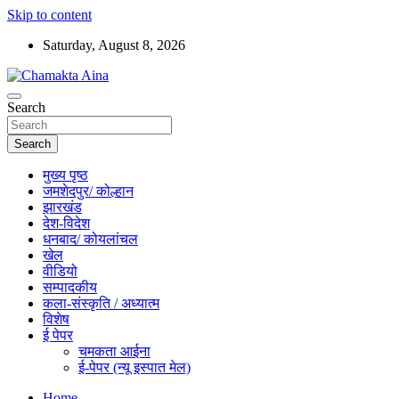
Skip to content
Saturday, August 8, 2026
Hindi News Paper – Jharkhand
Search
Chamakta Aina
Search
मुख्य पृष्ठ
जमशेदपुर/ कोल्हान
झारखंड
देश-विदेश
धनबाद/ कोयलांचल
खेल
वीडियो
सम्पादकीय
कला-संस्कृति / अध्यात्म
विशेष
ई पेपर
चमकता आईना
ई-पेपर (न्यू इस्पात मेल)
Home