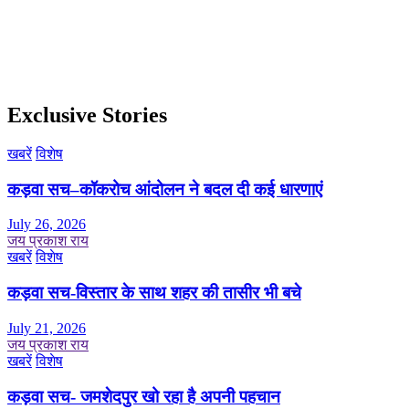
Exclusive Stories
खबरें
विशेष
कड़वा सच–कॉकरोच आंदोलन ने बदल दी कई धारणाएं
July 26, 2026
जय प्रकाश राय
खबरें
विशेष
कड़वा सच-विस्तार के साथ शहर की तासीर भी बचे
July 21, 2026
जय प्रकाश राय
खबरें
विशेष
कड़वा सच- जमशेदपुर खो रहा है अपनी पहचान