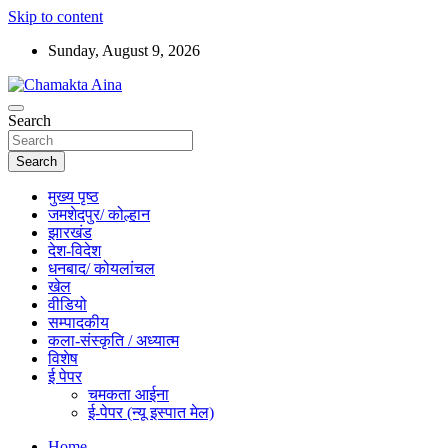
Skip to content
Sunday, August 9, 2026
Hindi News Paper – Jharkhand
Search
Chamakta Aina
Search
मुख्य पृष्ठ
जमशेदपुर/ कोल्हान
झारखंड
देश-विदेश
धनबाद/ कोयलांचल
खेल
वीडियो
सम्पादकीय
कला-संस्कृति / अध्यात्म
विशेष
ई पेपर
चमकता आईना
ई-पेपर (न्यू इस्पात मेल)
Home