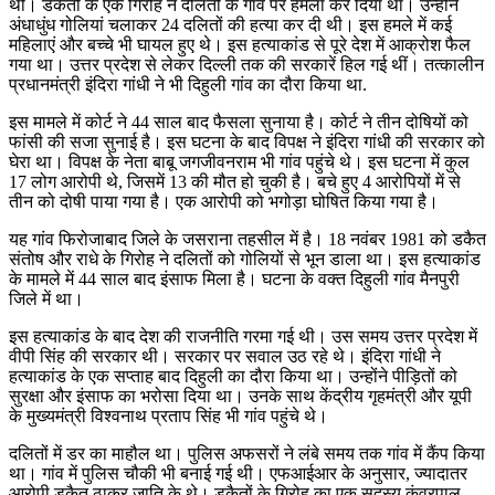
थी। डकैतों के एक गिरोह ने दलितों के गांव पर हमला कर दिया था। उन्होंने
अंधाधुंध गोलियां चलाकर 24 दलितों की हत्या कर दी थी। इस हमले में कई
महिलाएं और बच्चे भी घायल हुए थे। इस हत्याकांड से पूरे देश में आक्रोश फैल
गया था। उत्तर प्रदेश से लेकर दिल्ली तक की सरकारें हिल गई थीं। तत्कालीन
प्रधानमंत्री इंदिरा गांधी ने भी दिहुली गांव का दौरा किया था.
इस मामले में कोर्ट ने 44 साल बाद फैसला सुनाया है। कोर्ट ने तीन दोषियों को
फांसी की सजा सुनाई है। इस घटना के बाद विपक्ष ने इंदिरा गांधी की सरकार को
घेरा था। विपक्ष के नेता बाबू जगजीवनराम भी गांव पहुंचे थे। इस घटना में कुल
17 लोग आरोपी थे, जिसमें 13 की मौत हो चुकी है। बचे हुए 4 आरोपियों में से
तीन को दोषी पाया गया है। एक आरोपी को भगोड़ा घोषित किया गया है।
यह गांव फिरोजाबाद जिले के जसराना तहसील में है। 18 नवंबर 1981 को डकैत
संतोष और राधे के गिरोह ने दलितों को गोलियों से भून डाला था। इस हत्याकांड
के मामले में 44 साल बाद इंसाफ मिला है। घटना के वक्त दिहुली गांव मैनपुरी
जिले में था।
इस हत्याकांड के बाद देश की राजनीति गरमा गई थी। उस समय उत्तर प्रदेश में
वीपी सिंह की सरकार थी। सरकार पर सवाल उठ रहे थे। इंदिरा गांधी ने
हत्याकांड के एक सप्ताह बाद दिहुली का दौरा किया था। उन्होंने पीड़ितों को
सुरक्षा और इंसाफ का भरोसा दिया था। उनके साथ केंद्रीय गृहमंत्री और यूपी
के मुख्यमंत्री विश्वनाथ प्रताप सिंह भी गांव पहुंचे थे।
दलितों में डर का माहौल था। पुलिस अफसरों ने लंबे समय तक गांव में कैंप किया
था। गांव में पुलिस चौकी भी बनाई गई थी। एफआईआर के अनुसार, ज्यादातर
आरोपी डकैत ठाकुर जाति के थे। डकैतों के गिरोह का एक सदस्य कुंवरपाल