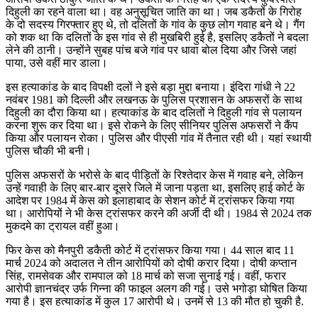
दिहुली का रहने वाला था। वह अनुसूचित जाति का था। जब डकैतों के गिरोह
के दो सदस्य गिरफ्तार हुए थे, तो दलितों के गांव के कुछ लोग गवाह बने थे। गैंग
को शक था कि दलितों के इस गांव से ही मुखबिरी हुई है, इसलिए डकैतों ने बदला
लेने की ठानी। उन्होंने सुबह पांच बजे गांव पर धावा बोल दिया और जिसे जहां
पाया, उसे वहीं मार डाला।
इस हत्याकांड के बाद विपक्षी दलों ने इसे बड़ा मुद्दा बनाया। इंदिरा गांधी ने 22
नवंबर 1981 को दिल्ली और लखनऊ के पुलिस प्रशासन के अफसरों के साथ
दिहुली का दौरा किया था। हत्याकांड के बाद दलितों ने दिहुली गांव से पलायन
करना शुरू कर दिया था। इसे रोकने के लिए सीनियर पुलिस अफसरों ने कैंप
किया और पलायन रोका। पुलिस और पीएसी गांव में तैनात रही थी। यहां स्थायी
पुलिस चौकी भी बनी।
पुलिस अफसरों के भरोसे के बाद पीड़ितों के रिश्तेदार केस में गवाह बने, लेकिन
उन्हें गवाही के लिए बार-बार दूसरे जिले में जाना पड़ता था, इसलिए हाई कोर्ट के
आदेश पर 1984 में केस को इलाहाबाद के सेशन कोर्ट में ट्रांसफर किया गया
था। आरोपियों ने भी केस ट्रांसफर करने की अर्जी दी थी। 1984 से 2024 तक
मुकदमे का ट्रायल वहीं हुआ।
फिर केस को मैनपुरी डकैती कोर्ट में ट्रांसफर किया गया। 44 साल बाद 11
मार्च 2024 को अदालत ने तीन आरोपियों को दोषी करार दिया। दोषी कप्तान
सिंह, रामसेवक और रामपाल को 18 मार्च को सजा सुनाई गई। वहीं, फरार
आरोपी ज्ञानचंद्र उर्फ गिन्ना की फाइल अलग की गई। उसे भगोड़ा घोषित किया
गया है। इस हत्याकांड में कुल 17 आरोपी थे। उनमें से 13 की मौत हो चुकी है.