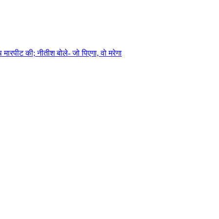
थ मारपीट की; नीतीश बोले- जो पिएगा, वो मरेगा