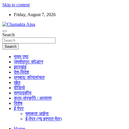
Skip to content
Friday, August 7, 2026
Hindi News Paper – Jharkhand
Search
Chamakta Aina
Search
मुख्य पृष्ठ
जमशेदपुर/ कोल्हान
झारखंड
देश-विदेश
धनबाद/ कोयलांचल
खेल
वीडियो
सम्पादकीय
कला-संस्कृति / अध्यात्म
विशेष
ई पेपर
चमकता आईना
ई-पेपर (न्यू इस्पात मेल)
Home