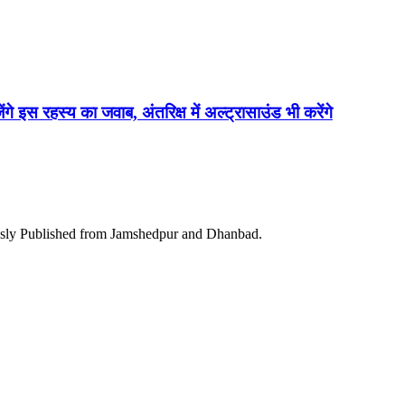
ेंगे इस रहस्य का जवाब, अंतरिक्ष में अल्ट्रासाउंड भी करेंगे
ously Published from Jamshedpur and Dhanbad.