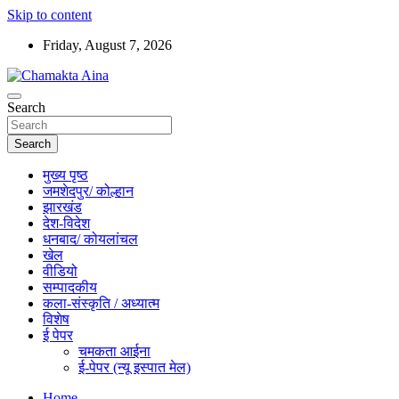
Skip to content
Friday, August 7, 2026
Hindi News Paper – Jharkhand
Search
Chamakta Aina
Search
मुख्य पृष्ठ
जमशेदपुर/ कोल्हान
झारखंड
देश-विदेश
धनबाद/ कोयलांचल
खेल
वीडियो
सम्पादकीय
कला-संस्कृति / अध्यात्म
विशेष
ई पेपर
चमकता आईना
ई-पेपर (न्यू इस्पात मेल)
Home