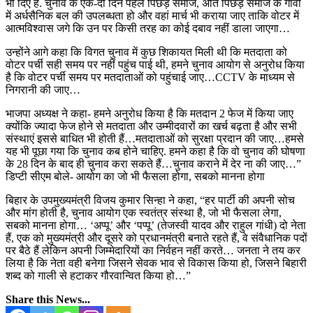
भी दिए हैं. चुनाव के एक-दो दिन पहले पिछड़े समाज, अति पिछड़े समाज के गांवों
में अर्धसैनिक बल की उपलब्धता हो और वहां मार्च भी कराया जाए ताकि वोटर में
आत्मविश्वास जगे कि उन पर किसी तरह का कोई दबाव नहीं डाला जाएगा…
उन्होंने आगे कहा कि विगत चुनाव में कुछ शिकायत मिली थी कि मतदाता को
वोटर पर्ची सही समय पर नहीं पहुंच पाई थी, हमने चुनाव आयोग से अनुरोध किया
है कि वोटर पर्ची समय पर मतदाताओं को पहुंचाई जाए…CCTV के माध्यम से
निगरानी की जाए…
भाजपा अध्यक्ष ने कहा- हमने अनुरोध किया है कि मतदान 2 फेज में किया जाए
क्योंकि ज्यादा फेज होने से मतदाता और उम्मीदवारों का खर्च बढ़ता है और सभी
संस्थाएं इससे बाधित भी होती हैं…मतदाताओं को सुरक्षा प्रदान की जाए…हमसे
यह भी पूछा गया कि चुनाव कब होने चाहिए. हमने कहा है कि वो चुनाव की घोषणा
के 28 दिन के बाद ही चुनाव करा सकते हैं…चुनाव कराने में देर ना की जाए…”
डिप्टी सीएम बोले- आयोग का जो भी फैसला होगा, सबको मानना होगा
बिहार के उपमुख्यमंत्री विजय कुमार सिन्हा ने कहा, “हर पार्टी की अपनी सोच
और मांग होती है, चुनाव आयोग एक स्वतंत्र संस्था है, जो भी फैसला लेगा,
सबको मानना ​​होगा… ‘अप्पू’ और ‘पप्पू’ (तेजस्वी यादव और राहुल गांधी) दो नेता
हैं, एक को मुख्यमंत्री और दूसरे को प्रधानमंत्री बनाते रहते हैं, वे संवैधानिक पदों
पर बैठे हैं लेकिन अपनी जिम्मेदारियों का निर्वहन नहीं करते… जनता ने तय कर
लिया है कि नेता वही बनेगा जिसने सेवक भाव से विकास किया हो, जिसने बिहारी
शब्द को गाली से हटाकर गौरवान्वित किया हो…”
Share this News...