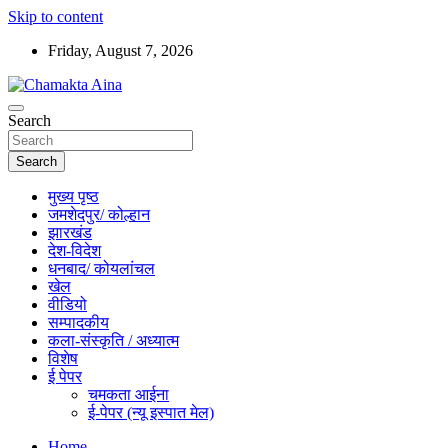
Skip to content
Friday, August 7, 2026
Hindi News Paper – Jharkhand
Search
Chamakta Aina
Search
मुख्य पृष्ठ
जमशेदपुर/ कोल्हान
झारखंड
देश-विदेश
धनबाद/ कोयलांचल
खेल
वीडियो
सम्पादकीय
कला-संस्कृति / अध्यात्म
विशेष
ई पेपर
चमकता आईना
ई-पेपर (न्यू इस्पात मेल)
Home