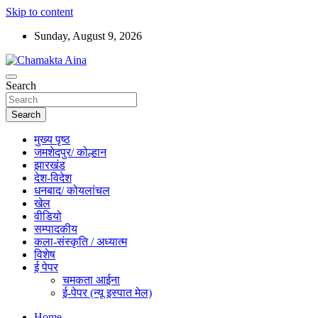
Skip to content
Sunday, August 9, 2026
Hindi News Paper – Jharkhand
Search
Chamakta Aina
Search
मुख्य पृष्ठ
जमशेदपुर/ कोल्हान
झारखंड
देश-विदेश
धनबाद/ कोयलांचल
खेल
वीडियो
सम्पादकीय
कला-संस्कृति / अध्यात्म
विशेष
ई पेपर
चमकता आईना
ई-पेपर (न्यू इस्पात मेल)
Home