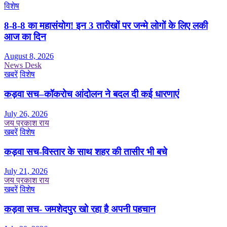
विशेष
8-8-8 का महासंयोग! इन 3 तारीखों पर जन्मे लोगों के लिए लकी
आज का दिन
August 8, 2026
News Desk
खबरें
विशेष
कड़वा सच–कॉकरोच आंदोलन ने बदल दी कई धारणाएं
July 26, 2026
जय प्रकाश राय
खबरें
विशेष
कड़वा सच-विस्तार के साथ शहर की तासीर भी बचे
July 21, 2026
जय प्रकाश राय
खबरें
विशेष
कड़वा सच- जमशेदपुर खो रहा है अपनी पहचान