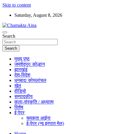
Skip to content
Saturday, August 8, 2026
Hindi News Paper – Jharkhand
Search
Chamakta Aina
Search
मुख्य पृष्ठ
जमशेदपुर/ कोल्हान
झारखंड
देश-विदेश
धनबाद/ कोयलांचल
खेल
वीडियो
सम्पादकीय
कला-संस्कृति / अध्यात्म
विशेष
ई पेपर
चमकता आईना
ई-पेपर (न्यू इस्पात मेल)
Home