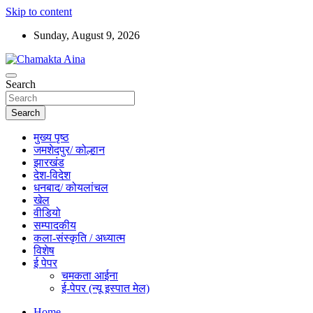
Skip to content
Sunday, August 9, 2026
Hindi News Paper – Jharkhand
Search
Chamakta Aina
Search
मुख्य पृष्ठ
जमशेदपुर/ कोल्हान
झारखंड
देश-विदेश
धनबाद/ कोयलांचल
खेल
वीडियो
सम्पादकीय
कला-संस्कृति / अध्यात्म
विशेष
ई पेपर
चमकता आईना
ई-पेपर (न्यू इस्पात मेल)
Home