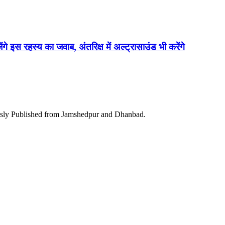
ेंगे इस रहस्य का जवाब, अंतरिक्ष में अल्ट्रासाउंड भी करेंगे
ously Published from Jamshedpur and Dhanbad.