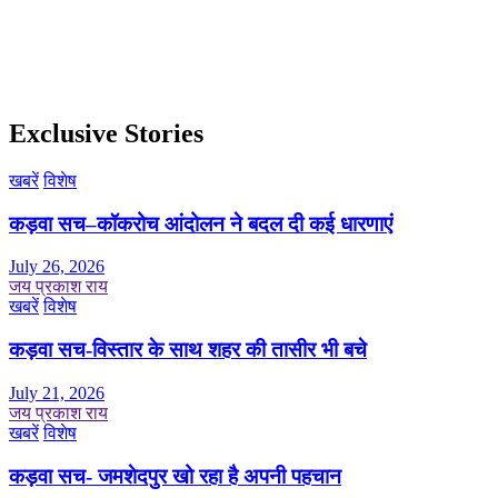
Exclusive Stories
खबरें
विशेष
कड़वा सच–कॉकरोच आंदोलन ने बदल दी कई धारणाएं
July 26, 2026
जय प्रकाश राय
खबरें
विशेष
कड़वा सच-विस्तार के साथ शहर की तासीर भी बचे
July 21, 2026
जय प्रकाश राय
खबरें
विशेष
कड़वा सच- जमशेदपुर खो रहा है अपनी पहचान