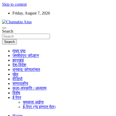
Skip to content
Friday, August 7, 2026
Hindi News Paper – Jharkhand
Search
Chamakta Aina
Search
मुख्य पृष्ठ
जमशेदपुर/ कोल्हान
झारखंड
देश-विदेश
धनबाद/ कोयलांचल
खेल
वीडियो
सम्पादकीय
कला-संस्कृति / अध्यात्म
विशेष
ई पेपर
चमकता आईना
ई-पेपर (न्यू इस्पात मेल)
Home