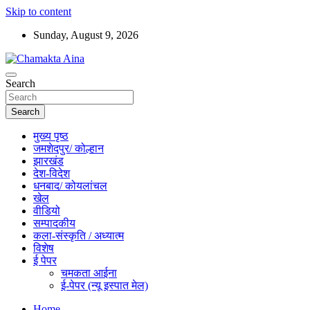
Skip to content
Sunday, August 9, 2026
Hindi News Paper – Jharkhand
Search
Chamakta Aina
Search
मुख्य पृष्ठ
जमशेदपुर/ कोल्हान
झारखंड
देश-विदेश
धनबाद/ कोयलांचल
खेल
वीडियो
सम्पादकीय
कला-संस्कृति / अध्यात्म
विशेष
ई पेपर
चमकता आईना
ई-पेपर (न्यू इस्पात मेल)
Home