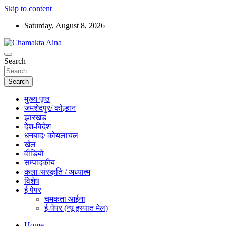
Skip to content
Saturday, August 8, 2026
Hindi News Paper – Jharkhand
Search
Chamakta Aina
Search
मुख्य पृष्ठ
जमशेदपुर/ कोल्हान
झारखंड
देश-विदेश
धनबाद/ कोयलांचल
खेल
वीडियो
सम्पादकीय
कला-संस्कृति / अध्यात्म
विशेष
ई पेपर
चमकता आईना
ई-पेपर (न्यू इस्पात मेल)
Home