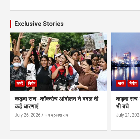
Exclusive Stories
खबरें
विशेष
खबरें
विशेष
कड़वा सच–कॉकरोच आंदोलन ने बदल दी
कड़वा सच-व
कई धारणाएं
भी बचे
July 26, 2026
जय प्रकाश राय
July 21, 202