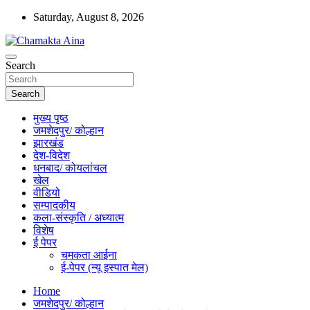
Skip
Saturday, August 8, 2026
to
content
Hindi News Paper – Jharkhand
Search
Chamakta Aina
Search
मुख्य पृष्ठ
जमशेदपुर/ कोल्हान
झारखंड
देश-विदेश
धनबाद/ कोयलांचल
खेल
वीडियो
सम्पादकीय
कला-संस्कृति / अध्यात्म
विशेष
ई पेपर
चमकता आईना
ई-पेपर (न्यू इस्पात मेल)
Home
जमशेदपुर/ कोल्हान