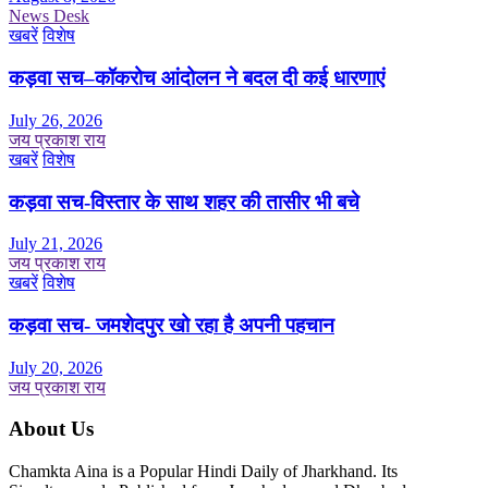
News Desk
खबरें
विशेष
कड़वा सच–कॉकरोच आंदोलन ने बदल दी कई धारणाएं
July 26, 2026
जय प्रकाश राय
खबरें
विशेष
कड़वा सच-विस्तार के साथ शहर की तासीर भी बचे
July 21, 2026
जय प्रकाश राय
खबरें
विशेष
कड़वा सच- जमशेदपुर खो रहा है अपनी पहचान
July 20, 2026
जय प्रकाश राय
About Us
Chamkta Aina is a Popular Hindi Daily of Jharkhand. Its