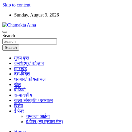
Skip to content
Sunday, August 9, 2026
Hindi News Paper – Jharkhand
Search
Chamakta Aina
Search
मुख्य पृष्ठ
जमशेदपुर/ कोल्हान
झारखंड
देश-विदेश
धनबाद/ कोयलांचल
खेल
वीडियो
सम्पादकीय
कला-संस्कृति / अध्यात्म
विशेष
ई पेपर
चमकता आईना
ई-पेपर (न्यू इस्पात मेल)
Home