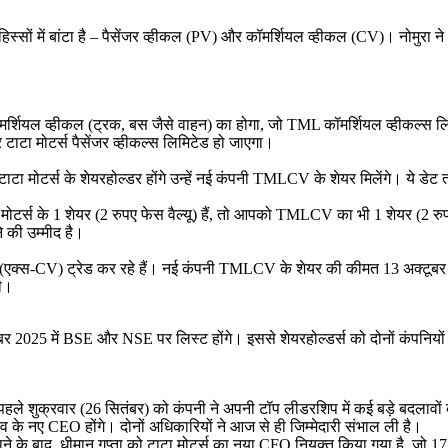
र दो हिस्सों में बांटा है – पैसेंजर व्हीकल (PV) और कॉमर्शियल व्हीकल (CV)। नो
ा कॉमर्शियल व्हीकल (ट्रक, बस जैसे वाहन) का होगा, जो TML कॉमर्शियल व्हीकल्स
ाटा मोटर्स पैसेंजर व्हीकल्स लिमिटेड हो जाएगा।
टा मोटर्स के शेयरहोल्डर होंगे उन्हें नई कंपनी TMLCV के शेयर मिलेंगे। ये ड
 मोटर्स के 1 शेयर (2 रुपए फेस वैल्यू) हैं, तो आपको TMLCV का भी 1 शेयर (2 रु
 की उम्मीद है।
 (एक्स-CV) ट्रेड कर रहे हैं। नई कंपनी TMLCV के शेयर की कीमत 13 अक्टूबर के
गी।
 2025 में BSE और NSE पर लिस्ट होंगे। इससे शेयरहोल्डर्स को दोनों कंपनियों
 पहले शुक्रवार (26 सितंबर) को कंपनी ने अपनी टॉप लीडरशिप में कई बड़े बदला
े नए CEO होंगे। दोनों अधिकारियों ने आज से ही जिम्मेदारी संभाल ली है।
जाने के बाद, धीमान गुप्ता को टाटा मोटर्स का नया CFO नियुक्त किया गया है, जो 