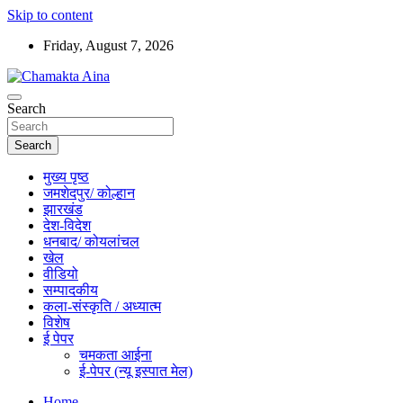
Skip to content
Friday, August 7, 2026
Hindi News Paper – Jharkhand
Search
Chamakta Aina
Search
मुख्य पृष्ठ
जमशेदपुर/ कोल्हान
झारखंड
देश-विदेश
धनबाद/ कोयलांचल
खेल
वीडियो
सम्पादकीय
कला-संस्कृति / अध्यात्म
विशेष
ई पेपर
चमकता आईना
ई-पेपर (न्यू इस्पात मेल)
Home