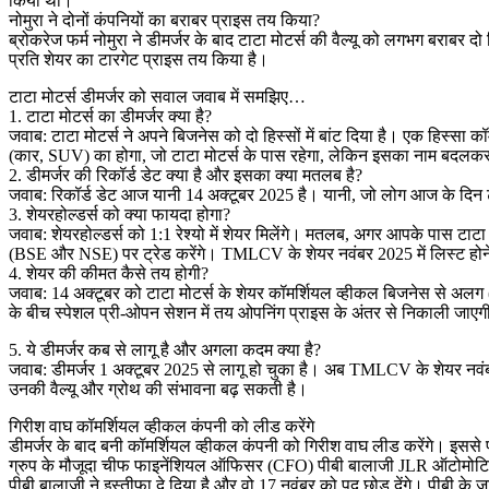
किया था।
नोमुरा ने दोनों कंपनियों का बराबर प्राइस तय किया?
ब्रोकरेज फर्म नोमुरा ने डीमर्जर के बाद टाटा मोटर्स की वैल्यू को लगभग बराब
प्रति शेयर का टारगेट प्राइस तय किया है।
टाटा मोटर्स डीमर्जर को सवाल जवाब में समझिए…
1. टाटा मोटर्स का डीमर्जर क्या है?
जवाब: टाटा मोटर्स ने अपने बिजनेस को दो हिस्सों में बांट दिया है। एक हिस्स
(कार, SUV) का होगा, जो टाटा मोटर्स के पास रहेगा, लेकिन इसका नाम बदलकर ट
2. डीमर्जर की रिकॉर्ड डेट क्या है और इसका क्या मतलब है?
जवाब: रिकॉर्ड डेट आज यानी 14 अक्टूबर 2025 है। यानी, जो लोग आज के दिन टा
3. शेयरहोल्डर्स को क्या फायदा होगा?
जवाब: शेयरहोल्डर्स को 1:1 रेश्यो में शेयर मिलेंगे। मतलब, अगर आपके पास टाटा
(BSE और NSE) पर ट्रेड करेंगे। TMLCV के शेयर नवंबर 2025 में लिस्ट होने
4. शेयर की कीमत कैसे तय होगी?
जवाब: 14 अक्टूबर को टाटा मोटर्स के शेयर कॉमर्शियल व्हीकल बिजनेस से अलग
के बीच स्पेशल प्री-ओपन सेशन में तय ओपनिंग प्राइस के अंतर से निकाली जाए
5. ये डीमर्जर कब से लागू है और अगला कदम क्या है?
जवाब: डीमर्जर 1 अक्टूबर 2025 से लागू हो चुका है। अब TMLCV के शेयर नवंबर
उनकी वैल्यू और ग्रोथ की संभावना बढ़ सकती है।
गिरीश वाघ कॉमर्शियल व्हीकल कंपनी को लीड करेंगे
डीमर्जर के बाद बनी कॉमर्शियल व्हीकल कंपनी को गिरीश वाघ लीड करेंगे। इससे
ग्रुप के मौजूदा चीफ फाइनेंशियल ऑफिसर (CFO) पीबी बालाजी JLR ऑटोमोटिव क
पीबी बालाजी ने इस्तीफा दे दिया है और वो 17 नवंबर को पद छोड़ देंगे। पीबी के 