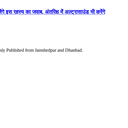
ेंगे इस रहस्य का जवाब, अंतरिक्ष में अल्ट्रासाउंड भी करेंगे
ously Published from Jamshedpur and Dhanbad.