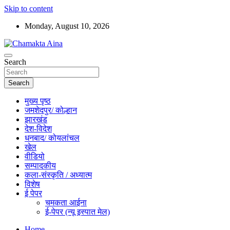
Skip to content
Monday, August 10, 2026
Hindi News Paper – Jharkhand
Search
Chamakta Aina
Search
मुख्य पृष्ठ
जमशेदपुर/ कोल्हान
झारखंड
देश-विदेश
धनबाद/ कोयलांचल
खेल
वीडियो
सम्पादकीय
कला-संस्कृति / अध्यात्म
विशेष
ई पेपर
चमकता आईना
ई-पेपर (न्यू इस्पात मेल)
Home