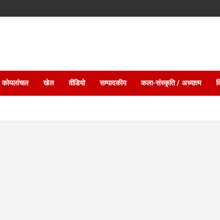
 कोयलांचल
खेल
वीडियो
सम्पादकीय
कला-संस्कृति / अध्यात्म
व