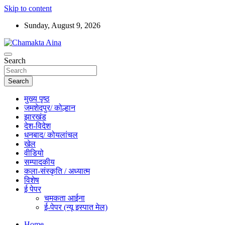
Skip to content
Sunday, August 9, 2026
Hindi News Paper – Jharkhand
Search
Chamakta Aina
Search
मुख्य पृष्ठ
जमशेदपुर/ कोल्हान
झारखंड
देश-विदेश
धनबाद/ कोयलांचल
खेल
वीडियो
सम्पादकीय
कला-संस्कृति / अध्यात्म
विशेष
ई पेपर
चमकता आईना
ई-पेपर (न्यू इस्पात मेल)
Home