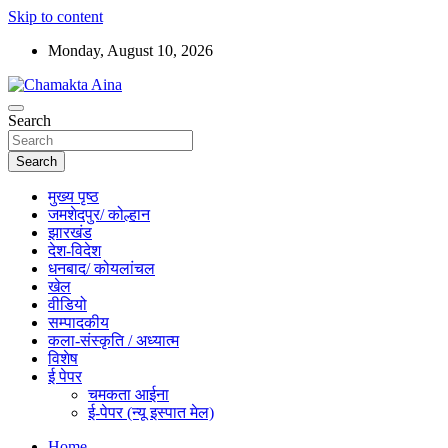
Skip to content
Monday, August 10, 2026
Hindi News Paper – Jharkhand
Search
Chamakta Aina
Search
मुख्य पृष्ठ
जमशेदपुर/ कोल्हान
झारखंड
देश-विदेश
धनबाद/ कोयलांचल
खेल
वीडियो
सम्पादकीय
कला-संस्कृति / अध्यात्म
विशेष
ई पेपर
चमकता आईना
ई-पेपर (न्यू इस्पात मेल)
Home