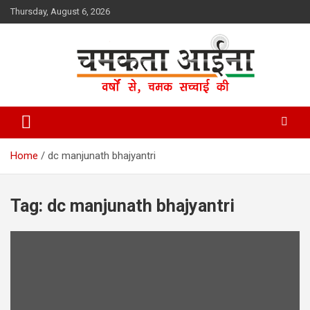
Skip
Thursday, August 6, 2026
to
content
Hindi News Paper – Jharkhand
Chamakta Aina
Home
dc manjunath bhajyantri
Tag:
dc manjunath bhajyantri