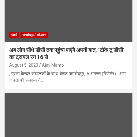
खबरें
जमशेदपुर/ कोल्हान
अब लोग सीधे डीसी तक पहुंचा पाएंगे अपनी बात, ‘टॉक टू डीसी’
का ट्रायल रन 16 से
August 5, 2023
Ajay Mahto
, प्रज्ञा केन्द्र संचालकों के साथ बैठक जमशेदपुर, 5 अगस्त (रिपोर्टर) : आम
जनता की समस्याओं…