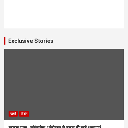
Exclusive Stories
खबरें
विशेष
कड़वा सच–कॉकरोच आंदोलन ने बदल दी कई धारणाएं