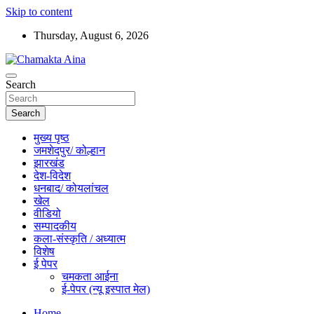
Skip to content
Thursday, August 6, 2026
Hindi News Paper – Jharkhand
Search
Chamakta Aina
Search
मुख्य पृष्ठ
जमशेदपुर/ कोल्हान
झारखंड
देश-विदेश
धनबाद/ कोयलांचल
खेल
वीडियो
सम्पादकीय
कला-संस्कृति / अध्यात्म
विशेष
ई पेपर
चमकता आईना
ई-पेपर (न्यू इस्पात मेल)
Home