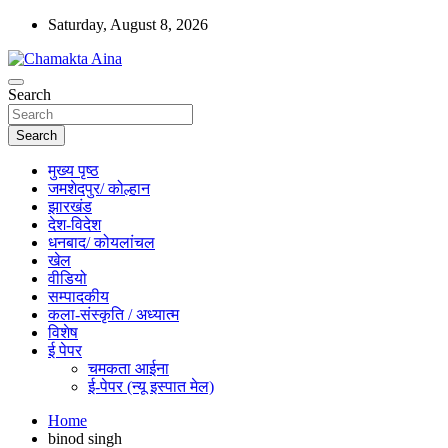
Skip
Saturday, August 8, 2026
to
content
Hindi News Paper – Jharkhand
Search
Chamakta Aina
Search
मुख्य पृष्ठ
जमशेदपुर/ कोल्हान
झारखंड
देश-विदेश
धनबाद/ कोयलांचल
खेल
वीडियो
सम्पादकीय
कला-संस्कृति / अध्यात्म
विशेष
ई पेपर
चमकता आईना
ई-पेपर (न्यू इस्पात मेल)
Home
binod singh