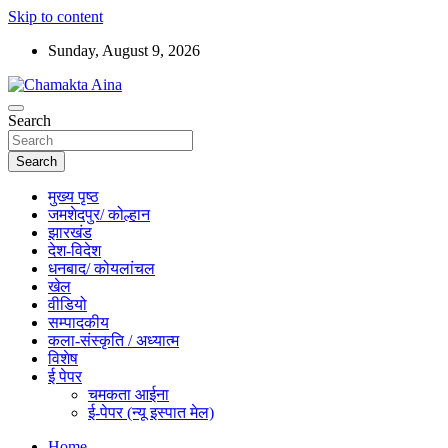
Skip to content
Sunday, August 9, 2026
Hindi News Paper – Jharkhand
Search
Chamakta Aina
Search
मुख्य पृष्ठ
जमशेदपुर/ कोल्हान
झारखंड
देश-विदेश
धनबाद/ कोयलांचल
खेल
वीडियो
सम्पादकीय
कला-संस्कृति / अध्यात्म
विशेष
ई पेपर
चमकता आईना
ई-पेपर (न्यू इस्पात मेल)
Home