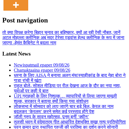
Post navigation
तो क्या विपक्ष करेगा बिहार चुनाव का बहिष्कार, क्यों आ रही ऐसी नौबत, जानें
अटल मोहल्ला क्लीनिक अब मदर टेरेसा एडवांस हेल्थ क्लीनिक के रूप में जाना
जाएगा -हेमंत कैबिनेट ने बदला नाम
Latest News
Newispatmail epaper 09/08/26
Chamaktaaina epaper 09/08/26
धरना के लिए AISA ने बनाया अलग मंच!स्याहीकांड के बाद नेहा बोरा ने
गाड़ा रांची में खूंटा
राहुल बोले- सोशल मीडिया पर रील देखना आज के दौर का नया नशा,
युवाओं पर कही ये बात
UPI ग्राहकों के लिए निशुल्क… व्यापारियों से लिया जाएगा मामूली
शुल्क, सरकार ने बताया क्यों किया गया संशोधन
लोकसभा में सोमवार को लाए जाएंगे चार बड़े बिल, केरल का नाम
बदलकर ‘केरलम’ करने समेत कई प्रस्ताव होंगे पेश
जॉली ग्रुप के सावन महोत्सव, पूनम बनीं ‘क्वीन’
तुलसी भवन में वंदेमातरम गीत आधारित देशभक्ति समूह नृत्य प्रतियोगिता
पवन कुमार द्वारा स्थापित गुरुजी की प्रतिमा का दर्शन करने सोनारी