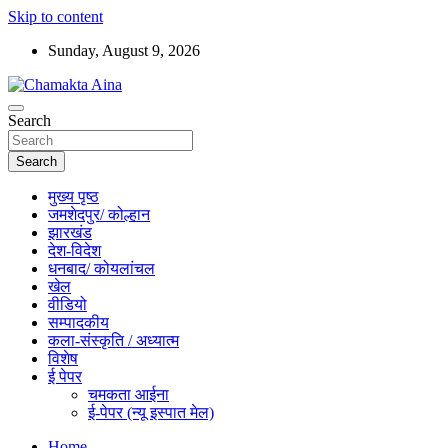
Skip to content
Sunday, August 9, 2026
Hindi News Paper – Jharkhand
Search
Chamakta Aina
Search
मुख्य पृष्ठ
जमशेदपुर/ कोल्हान
झारखंड
देश-विदेश
धनबाद/ कोयलांचल
खेल
वीडियो
सम्पादकीय
कला-संस्कृति / अध्यात्म
विशेष
ई पेपर
चमकता आईना
ई-पेपर (न्यू इस्पात मेल)
Home