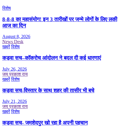
विशेष
8-8-8 का महासंयोग! इन 3 तारीखों पर जन्मे लोगों के लिए लकी
आज का दिन
August 8, 2026
News Desk
खबरें
विशेष
कड़वा सच–कॉकरोच आंदोलन ने बदल दी कई धारणाएं
July 26, 2026
जय प्रकाश राय
खबरें
विशेष
कड़वा सच-विस्तार के साथ शहर की तासीर भी बचे
July 21, 2026
जय प्रकाश राय
खबरें
विशेष
कड़वा सच- जमशेदपुर खो रहा है अपनी पहचान