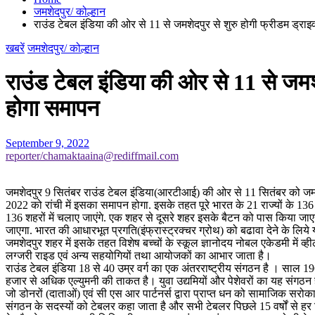
जमशेदपुर/ कोल्हान
राउंड टेबल इंडिया की ओर से 11 से जमशेदपुर से शुरु होगी फ्रीडम ड्राइव
खबरें
जमशेदपुर/ कोल्हान
राउंड टेबल इंडिया की ओर से 11 से जमशेद
होगा समापन
September 9, 2022
reporter/chamaktaaina@rediffmail.com
जमशेदपुर 9 सितंबर राउंड टेबल इंडिया(आरटीआई) की ओर से 11 सितंबर को जमशेद
2022 को रांची में इसका समापन होगा. इसके तहत पूरे भारत के 21 राज्यों के 13
136 शहरों में चलाए जाएंगे. एक शहर से दूसरे शहर इसके बैटन को पास किया ज
जाएगा. भारत की आधारभूत प्रगति(इंफ्रास्ट्रक्चर ग्रोथ) को बढावा देने के लि
जमशेदपुर शहर में इसके तहत विशेष बच्चों के स्कूल ज्ञानोदय नोबल एकेडमी में व्
लग्जरी राइड एवं अन्य सहयोगियों तथा आयोजकों का आभार जाता है।
राउंड टेबल इंडिया 18 से 40 उम्र वर्ग का एक अंतरराष्ट्रीय संगठन है । साल
हजार से अधिक एल्युमनी की ताकत है। युवा उद्यमियों और पेशेवरों का यह संग
जो डोनरों (दाताओं) एवं सी एस आर पार्टनर्स द्वारा प्राप्त धन को सामाजिक सरोक
संगठन के सदस्यों को टेबलर कहा जाता है और सभी टेबलर पिछले 15 वर्षों से ह