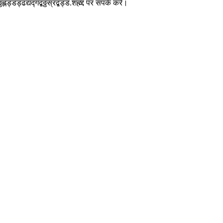
ढद्यद्गद्बठ्ठस्रद्बड्ड.शह्म्द्द पर संपर्क करें।