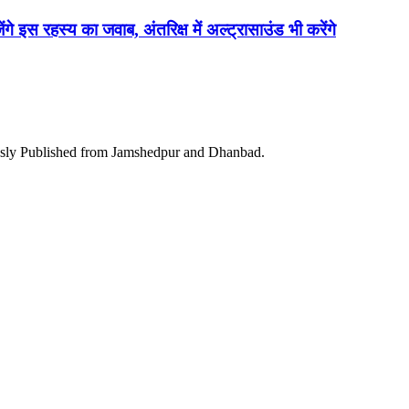
ेंगे इस रहस्य का जवाब, अंतरिक्ष में अल्ट्रासाउंड भी करेंगे
ously Published from Jamshedpur and Dhanbad.