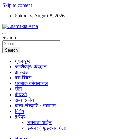
Skip to content
Saturday, August 8, 2026
Hindi News Paper – Jharkhand
Search
Chamakta Aina
Search
मुख्य पृष्ठ
जमशेदपुर/ कोल्हान
झारखंड
देश-विदेश
धनबाद/ कोयलांचल
खेल
वीडियो
सम्पादकीय
कला-संस्कृति / अध्यात्म
विशेष
ई पेपर
चमकता आईना
ई-पेपर (न्यू इस्पात मेल)
Home