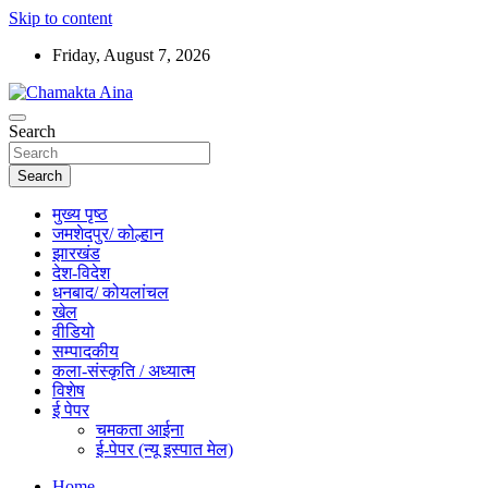
Skip to content
Friday, August 7, 2026
Hindi News Paper – Jharkhand
Search
Chamakta Aina
Search
मुख्य पृष्ठ
जमशेदपुर/ कोल्हान
झारखंड
देश-विदेश
धनबाद/ कोयलांचल
खेल
वीडियो
सम्पादकीय
कला-संस्कृति / अध्यात्म
विशेष
ई पेपर
चमकता आईना
ई-पेपर (न्यू इस्पात मेल)
Home