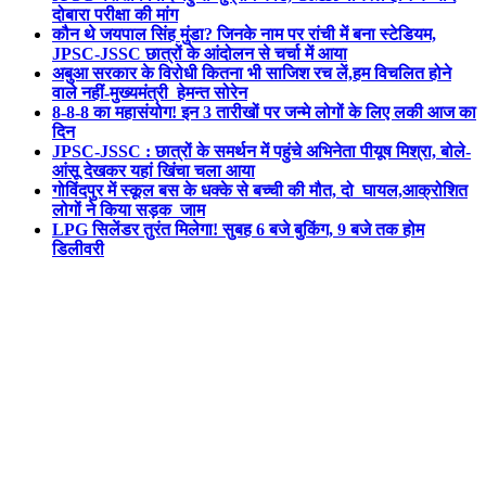
दोबारा परीक्षा की मांग
कौन थे जयपाल सिंह मुंडा? जिनके नाम पर रांची में बना स्टेडियम,
JPSC-JSSC छात्रों के आंदोलन से चर्चा में आया
अबुआ सरकार के विरोधी कितना भी साजिश रच लें,हम विचलित होने
वाले नहीं-मुख्यमंत्री हेमन्त सोरेन
8-8-8 का महासंयोग! इन 3 तारीखों पर जन्मे लोगों के लिए लकी आज का
दिन
JPSC-JSSC : छात्रों के समर्थन में पहुंचे अभिनेता पीयूष मिश्रा, बोले-
आंसू देखकर यहां खिंचा चला आया
गोविंदपुर में स्कूल बस के धक्के से बच्ची की मौत, दो घायल,आक्रोशित
लोगों ने किया सड़क जाम
LPG सिलेंडर तुरंत मिलेगा! सुबह 6 बजे बुकिंग, 9 बजे तक होम
डिलीवरी