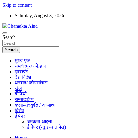
Skip to content
Saturday, August 8, 2026
Hindi News Paper – Jharkhand
Search
Chamakta Aina
Search
मुख्य पृष्ठ
जमशेदपुर/ कोल्हान
झारखंड
देश-विदेश
धनबाद/ कोयलांचल
खेल
वीडियो
सम्पादकीय
कला-संस्कृति / अध्यात्म
विशेष
ई पेपर
चमकता आईना
ई-पेपर (न्यू इस्पात मेल)
Home