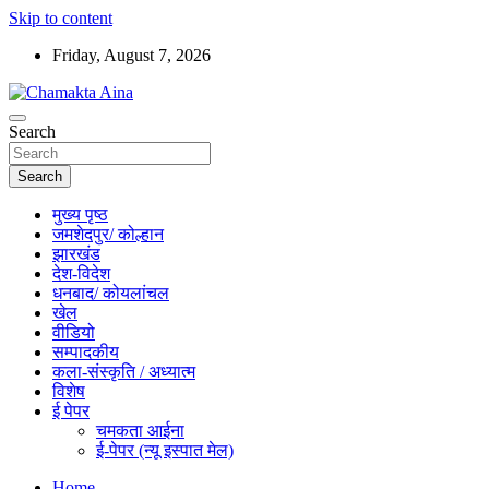
Skip to content
Friday, August 7, 2026
Hindi News Paper – Jharkhand
Search
Chamakta Aina
Search
मुख्य पृष्ठ
जमशेदपुर/ कोल्हान
झारखंड
देश-विदेश
धनबाद/ कोयलांचल
खेल
वीडियो
सम्पादकीय
कला-संस्कृति / अध्यात्म
विशेष
ई पेपर
चमकता आईना
ई-पेपर (न्यू इस्पात मेल)
Home