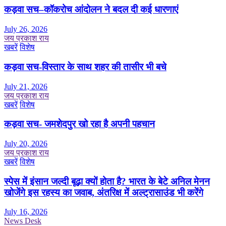
कड़वा सच–कॉकरोच आंदोलन ने बदल दी कई धारणाएं
July 26, 2026
जय प्रकाश राय
खबरें
विशेष
कड़वा सच-विस्तार के साथ शहर की तासीर भी बचे
July 21, 2026
जय प्रकाश राय
खबरें
विशेष
कड़वा सच- जमशेदपुर खो रहा है अपनी पहचान
July 20, 2026
जय प्रकाश राय
खबरें
विशेष
स्पेस में इंसान जल्दी बूढ़ा क्यों होता है? भारत के बेटे अनिल मेनन
खोजेंगे इस रहस्य का जवाब, अंतरिक्ष में अल्ट्रासाउंड भी करेंगे
July 16, 2026
News Desk