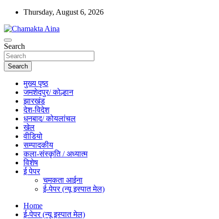
Skip
Thursday, August 6, 2026
to
content
Hindi News Paper – Jharkhand
Search
Chamakta Aina
Search
मुख्य पृष्ठ
जमशेदपुर/ कोल्हान
झारखंड
देश-विदेश
धनबाद/ कोयलांचल
खेल
वीडियो
सम्पादकीय
कला-संस्कृति / अध्यात्म
विशेष
ई पेपर
चमकता आईना
ई-पेपर (न्यू इस्पात मेल)
Home
ई-पेपर (न्यू इस्पात मेल)