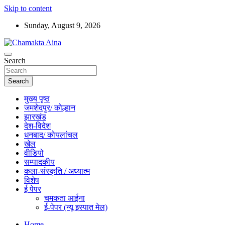
Skip to content
Sunday, August 9, 2026
Hindi News Paper – Jharkhand
Search
Chamakta Aina
Search
मुख्य पृष्ठ
जमशेदपुर/ कोल्हान
झारखंड
देश-विदेश
धनबाद/ कोयलांचल
खेल
वीडियो
सम्पादकीय
कला-संस्कृति / अध्यात्म
विशेष
ई पेपर
चमकता आईना
ई-पेपर (न्यू इस्पात मेल)
Home