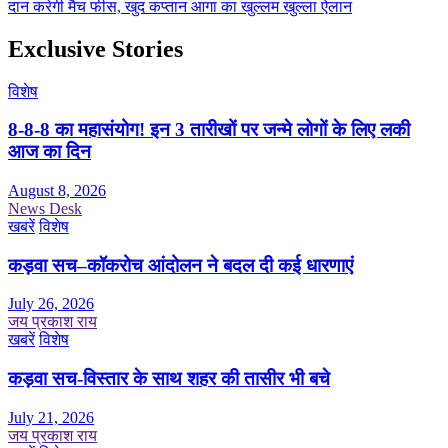
दान करेगी मैच फीस, खुद कप्तान आगा का खुल्लम खुल्ला ऐलान
Exclusive Stories
विशेष
8-8-8 का महासंयोग! इन 3 तारीखों पर जन्मे लोगों के लिए लकी
आज का दिन
August 8, 2026
News Desk
खबरें
विशेष
कड़वा सच–कॉकरोच आंदोलन ने बदल दी कई धारणाएं
July 26, 2026
जय प्रकाश राय
खबरें
विशेष
कड़वा सच-विस्तार के साथ शहर की तासीर भी बचे
July 21, 2026
जय प्रकाश राय