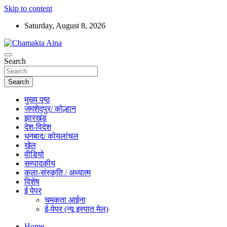
Skip to content
Saturday, August 8, 2026
Hindi News Paper – Jharkhand
Search
Chamakta Aina
Search
मुख्य पृष्ठ
जमशेदपुर/ कोल्हान
झारखंड
देश-विदेश
धनबाद/ कोयलांचल
खेल
वीडियो
सम्पादकीय
कला-संस्कृति / अध्यात्म
विशेष
ई पेपर
चमकता आईना
ई-पेपर (न्यू इस्पात मेल)
Home