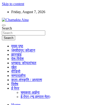
Skip to content
Friday, August 7, 2026
Hindi News Paper – Jharkhand
Search
Chamakta Aina
Search
मुख्य पृष्ठ
जमशेदपुर/ कोल्हान
झारखंड
देश-विदेश
धनबाद/ कोयलांचल
खेल
वीडियो
सम्पादकीय
कला-संस्कृति / अध्यात्म
विशेष
ई पेपर
चमकता आईना
ई-पेपर (न्यू इस्पात मेल)
Home