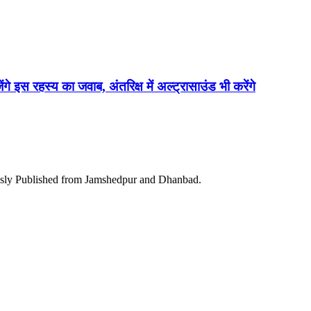
ेंगे इस रहस्य का जवाब, अंतरिक्ष में अल्ट्रासाउंड भी करेंगे
ously Published from Jamshedpur and Dhanbad.