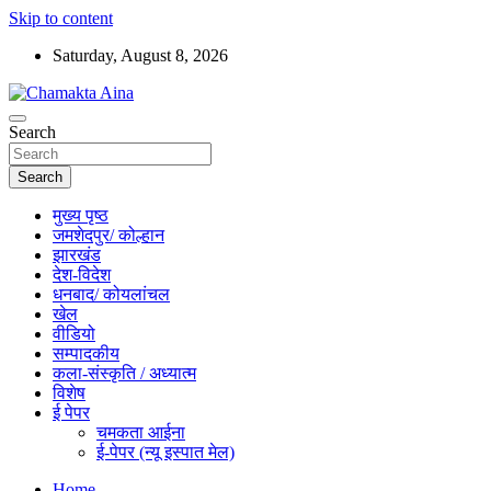
Skip to content
Saturday, August 8, 2026
Hindi News Paper – Jharkhand
Search
Chamakta Aina
Search
मुख्य पृष्ठ
जमशेदपुर/ कोल्हान
झारखंड
देश-विदेश
धनबाद/ कोयलांचल
खेल
वीडियो
सम्पादकीय
कला-संस्कृति / अध्यात्म
विशेष
ई पेपर
चमकता आईना
ई-पेपर (न्यू इस्पात मेल)
Home