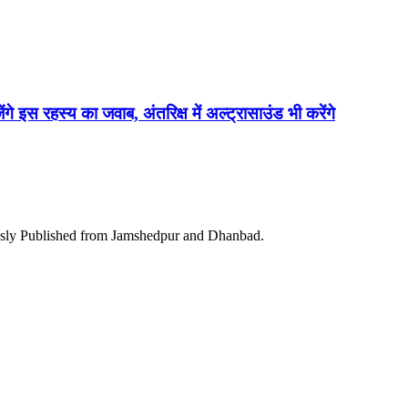
ेंगे इस रहस्य का जवाब, अंतरिक्ष में अल्ट्रासाउंड भी करेंगे
ously Published from Jamshedpur and Dhanbad.