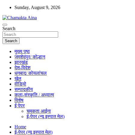
Skip
Sunday, August 9, 2026
to
content
Hindi News Paper – Jharkhand
Search
Chamakta Aina
Search
मुख्य पृष्ठ
जमशेदपुर/ कोल्हान
झारखंड
देश-विदेश
धनबाद/ कोयलांचल
खेल
वीडियो
सम्पादकीय
कला-संस्कृति / अध्यात्म
विशेष
ई पेपर
चमकता आईना
ई-पेपर (न्यू इस्पात मेल)
Home
ई-पेपर (न्यू इस्पात मेल)