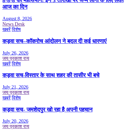
8-8-8 का महासंयोग! इन 3 तारीखों पर जन्मे लोगों के लिए लकी
आज का दिन
August 8, 2026
News Desk
खबरें
विशेष
कड़वा सच–कॉकरोच आंदोलन ने बदल दी कई धारणाएं
July 26, 2026
जय प्रकाश राय
खबरें
विशेष
कड़वा सच-विस्तार के साथ शहर की तासीर भी बचे
July 21, 2026
जय प्रकाश राय
खबरें
विशेष
कड़वा सच- जमशेदपुर खो रहा है अपनी पहचान
July 20, 2026
जय प्रकाश राय