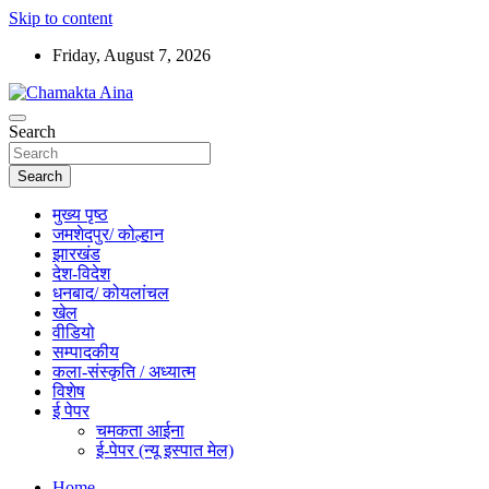
Skip to content
Friday, August 7, 2026
Hindi News Paper – Jharkhand
Search
Chamakta Aina
Search
मुख्य पृष्ठ
जमशेदपुर/ कोल्हान
झारखंड
देश-विदेश
धनबाद/ कोयलांचल
खेल
वीडियो
सम्पादकीय
कला-संस्कृति / अध्यात्म
विशेष
ई पेपर
चमकता आईना
ई-पेपर (न्यू इस्पात मेल)
Home