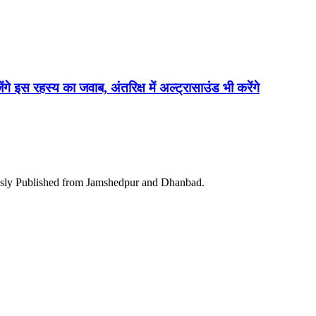
ेंगे इस रहस्य का जवाब, अंतरिक्ष में अल्ट्रासाउंड भी करेंगे
ously Published from Jamshedpur and Dhanbad.